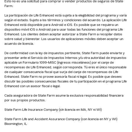
Esto no es una solicitud para comprar o vender productos de seguros de State
Farm.
La participación de Life Enhanced está sujeta a la elegibilidad del programa y varía
según el estado. Sujeto a los términos y condiciones del acuerdo. La aplicación Life
Enhanced está disponible para Android e iOS. Es posible que se requiera un
dispositivo móvil iOS o Android para usar todas las funciones del programa Life
Enhanced. Los clientes deben aceptar autorizar a State Farm a recopilar datos
sobre salud y bienestar. Los usuarios de aplicaciones móviles deben aceptar un
acuerdo de licencia.
De conformidad con la ley de impuestos pertinente, State Farm puede enviarte y
presentar ante el Servicio de Impuestos Internos y/u otra autoridad de impuestos
aplicable un Formulario 1099-MISC (ingresos misceláneos) por el canje de
recompensas de Life Enhanced, según corresponda. Tú eres el único responsable
de cualquier consecuencia fiscal que surja del canje de recompensas de Life
Enhanced. State Farm no provee asesoría fiscal ni legal. Es posible que desees
discutir las posibles consecuencias fiscales de tu participación en el programa Life
Enhanced con un asesor fiscal o legal.
Cada aseguradora de State Farm asume la exclusiva responsabilidad financiera
por sus propios productos.
State Farm Life Insurance Company (sin licencia en MA, NY ni WI)
State Farm Life and Accident Assurance Company (con licencia en NY y WI)
Bloomington, IL