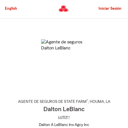
Pasar
al
English
Iniciar Sesión
contenido
principal
Comienzo
del
contenido
principal
®
AGENTE DE SEGUROS DE STATE FARM
,
HOUMA
, LA
Dalton LeBlanc
LUTCF®
Dalton A LeBlanc Ins Agcy Inc