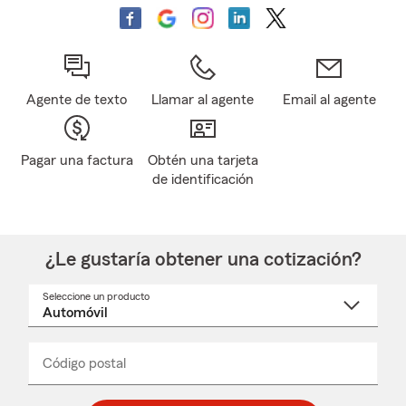
Agente de texto
Llamar al agente
Email al agente
Pagar una factura
Obtén una tarjeta
de identificación
¿Le gustaría obtener una cotización?
Seleccione un producto
Seleccione
un
nombre
de
producto
del
Código postal
Ingresa
Ingresa
_____
menú
un
un
desplegable
código
código