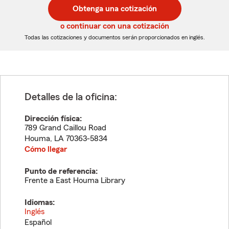
postal
postal
Obtenga una cotización
de
de
5
5
o continuar con una cotización
dígitos
dígitos
Todas las cotizaciones y documentos serán proporcionados en inglés.
Detalles de la oficina:
Dirección física:
789 Grand Caillou Road
Houma
,
LA
70363-5834
Cómo llegar
Punto de referencia:
Frente a East Houma Library
Idiomas:
Inglés
Español