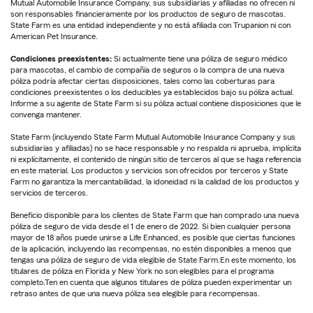
Mutual Automobile Insurance Company, sus subsidiarias y afiliadas no ofrecen ni
son responsables financieramente por los productos de seguro de mascotas.
State Farm es una entidad independiente y no está afiliada con Trupanion ni con
American Pet Insurance.
Condiciones preexistentes:
Si actualmente tiene una póliza de seguro médico
para mascotas, el cambio de compañía de seguros o la compra de una nueva
póliza podría afectar ciertas disposiciones, tales como las coberturas para
condiciones preexistentes o los deducibles ya establecidos bajo su póliza actual.
Informe a su agente de State Farm si su póliza actual contiene disposiciones que le
convenga mantener.
State Farm (incluyendo State Farm Mutual Automobile Insurance Company y sus
subsidiarias y afiliadas) no se hace responsable y no respalda ni aprueba, implícita
ni explícitamente, el contenido de ningún sitio de terceros al que se haga referencia
en este material. Los productos y servicios son ofrecidos por terceros y State
Farm no garantiza la mercantabilidad, la idoneidad ni la calidad de los productos y
servicios de terceros.
Beneficio disponible para los clientes de State Farm que han comprado una nueva
póliza de seguro de vida desde el 1 de enero de 2022. Si bien cualquier persona
mayor de 18 años puede unirse a Life Enhanced, es posible que ciertas funciones
de la aplicación, incluyendo las recompensas, no estén disponibles a menos que
tengas una póliza de seguro de vida elegible de State Farm.En este momento, los
titulares de póliza en Florida y New York no son elegibles para el programa
completo.Ten en cuenta que algunos titulares de póliza pueden experimentar un
retraso antes de que una nueva póliza sea elegible para recompensas.